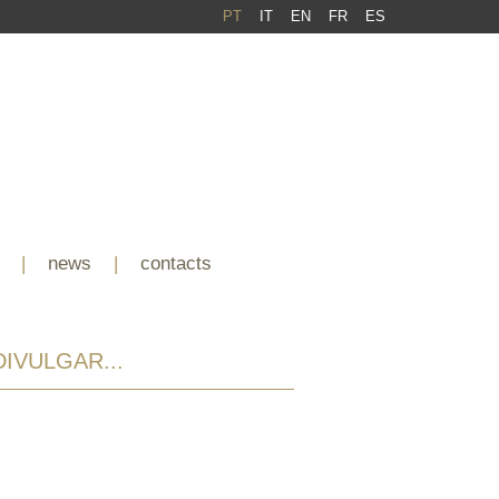
PT
IT
EN
FR
ES
|
news
|
contacts
IVULGAR...